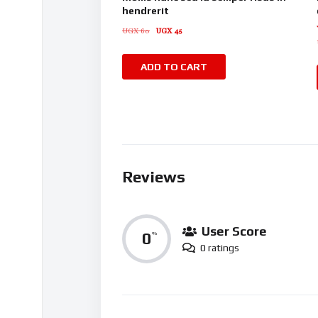
hendrerit
UGX
60
UGX
45
ADD TO CART
Reviews
User Score
0
%
0 ratings