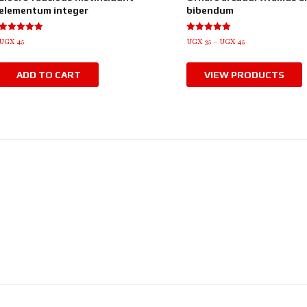
elementum integer
bibendum
Rated
Rated
UGX
45
UGX
35
–
UGX
45
5.00
5.00
out of 5
out of 5
ADD TO CART
VIEW PRODUCTS