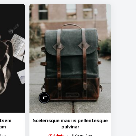
%
0
utsem
Scelerisque mauris pellentesque
iam
pulvinar
 Ago
Admin
6 Years Ago