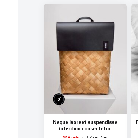
%
0
Neque laoreet suspendisse
T
interdum consectetur
Admin
6 Years Ago