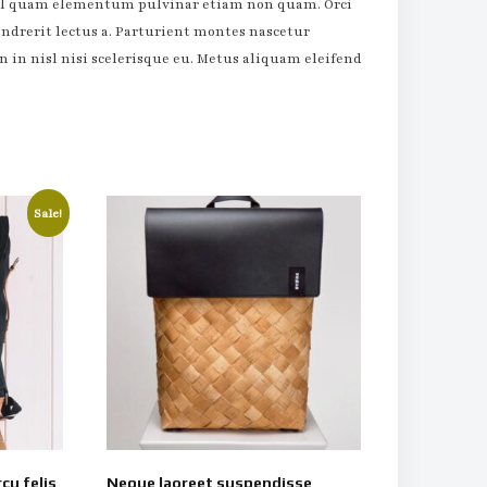
m vel quam elementum pulvinar etiam non quam. Orci
endrerit lectus a. Parturient montes nascetur
an in nisl nisi scelerisque eu. Metus aliquam eleifend
Sale!
cu felis
Neque laoreet suspendisse