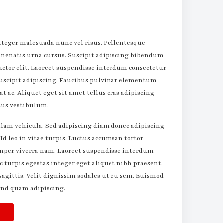
integer malesuada nunc vel risus. Pellentesque
enenatis urna cursus. Suscipit adipiscing bibendum
auctor elit. Laoreet suspendisse interdum consectetur
 suscipit adipiscing. Faucibus pulvinar elementum
 ac. Aliquet eget sit amet tellus cras adipiscing
ctus vestibulum.
lam vehicula. Sed adipiscing diam donec adipiscing
 Id leo in vitae turpis. Luctus accumsan tortor
emper viverra nam. Laoreet suspendisse interdum
c turpis egestas integer eget aliquet nibh praesent.
t sagittis. Velit dignissim sodales ut eu sem. Euismod
end quam adipiscing.
T