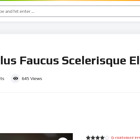
llus Faucus Scelerisque E
ts
645
Views
(
1
customer re