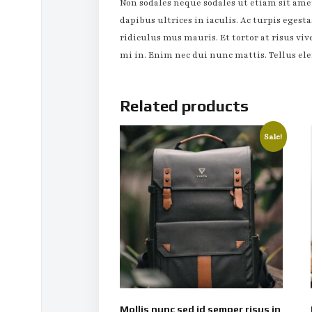
Non sodales neque sodales ut etiam sit ame
dapibus ultrices in iaculis. Ac turpis eges
ridiculus mus mauris. Et tortor at risus viv
mi in. Enim nec dui nunc mattis. Tellus ele
Related products
Sale!
Mollis nunc sed id semper risus in