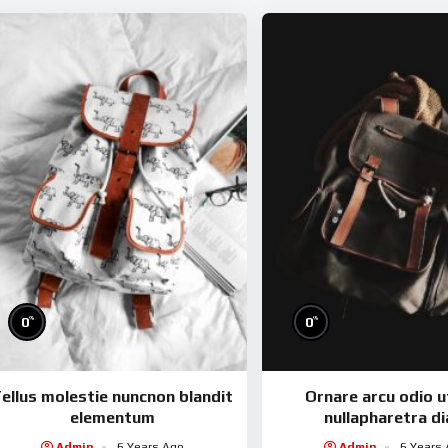
%
%
0
0
ellus molestie nuncnon blandit
Ornare arcu odio 
elementum
nullapharetra d
Admin
6 Years Ago
Admin
6 Years