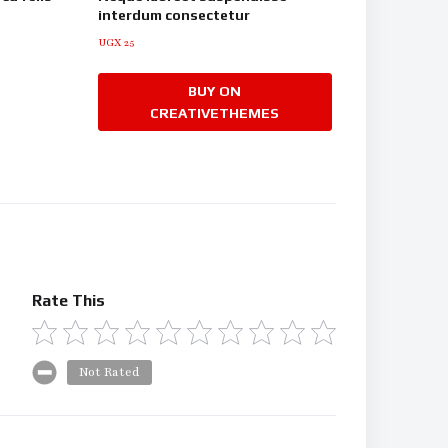
interdum consectetur
UGX
25
BUY ON
CREATIVETHEMES
Rate This
Not Rated