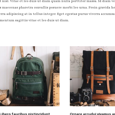
t nisl. Vitae et leo duis ut diam quam nulla porttitor massa. Id dia
tas maecenas pharetra convallis posuere morbi leo urna. Proin gravida h
erra adipiscing at in tellus integer. Eget egestas purus viverra accums
mentum sagittis vitae et leo duis ut diam.
Libero faucibus nistincidunt
Ornare arcudui vivamus ar