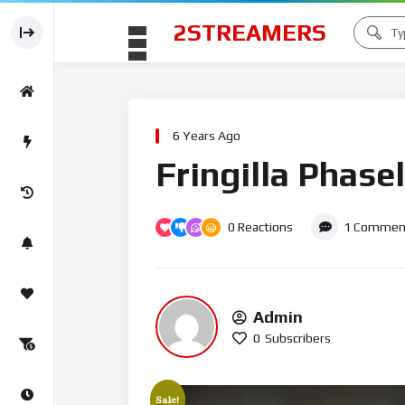
2STREAMERS
6 Years Ago
Fringilla Phase
0
Reactions
1
Commen
Admin
0
Subscribers
Sale!