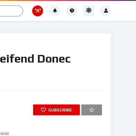
leifend Donec
SUBSCRIBE
view)